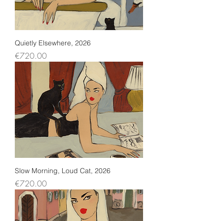
Quietly Elsewhere, 2026
Price
€720.00
Slow Morning, Loud Cat, 2026
Price
€720.00