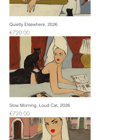
Quietly Elsewhere, 2026
Price
€720.00
Slow Morning, Loud Cat, 2026
Price
€720.00