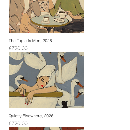
The Topic Is Men, 2026
Price
€720.00
Quietly Elsewhere, 2026
Price
€720.00