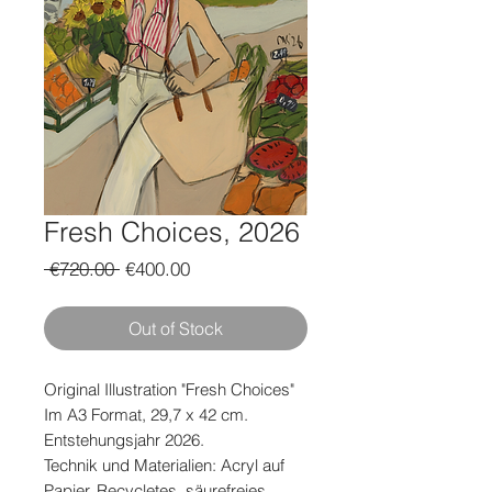
Fresh Choices, 2026
Regular
Sale
 €720.00 
€400.00
Price
Price
Out of Stock
Original Illustration "Fresh Choices"
Im A3 Format, 29,7 x 42 cm.
Entstehungsjahr 2026.
Technik und Materialien: Acryl auf
Papier. Recycletes, säurefreies