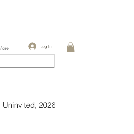
Log In
More
 Uninvited, 2026