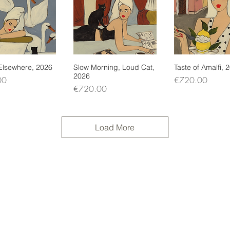
 Elsewhere, 2026
uick View
Slow Morning, Loud Cat,
Quick View
Taste of Amalfi, 
Quick Vi
2026
Price
00
€720.00
Price
€720.00
Load More