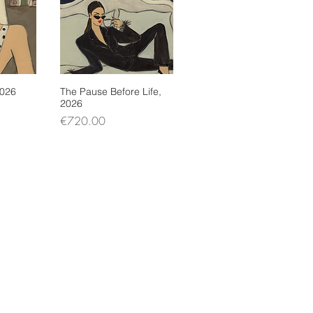
2026
ew
The Pause Before Life,
Quick View
2026
Price
€720.00