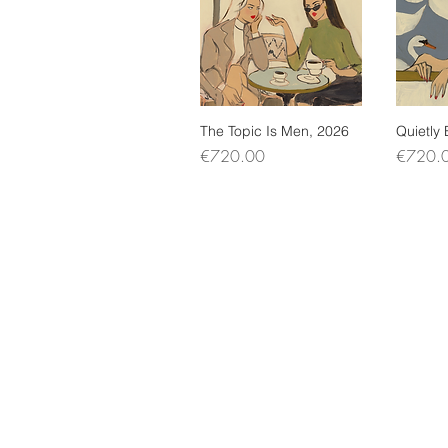
The Topic Is Men, 2026
Quick View
Quietly
Q
Price
Price
€720.00
€720.