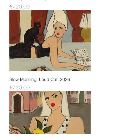
Price
€720.00
Slow Morning, Loud Cat, 2026
Price
€720.00