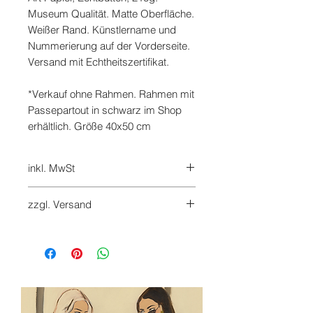
Museum Qualität. Matte Oberfläche.
Weißer Rand. Künstlername und
Nummerierung auf der Vorderseite.
Versand mit Echtheitszertifikat.
*Verkauf ohne Rahmen. Rahmen mit
Passepartout in schwarz im Shop
erhältlich. Größe 40x50 cm
inkl. MwSt
inkl. 7 % MwSt.
zzgl. Versand
Versandkosten werden bei Checkout
hinzugefügt
Retouren sind innerhalb von 14
Tagen nach Erhalt auf Kosten des
Käufers möglich. Bitte nutzen Sie das
Widerrufsformular in unseren AGB.