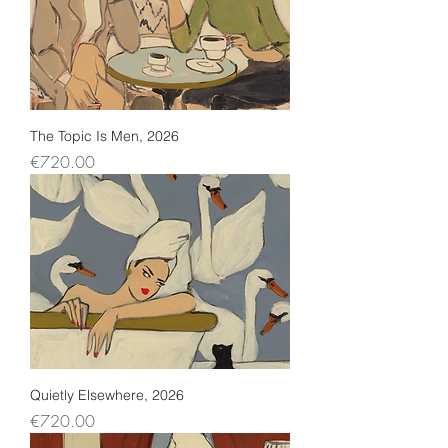
The Topic Is Men, 2026
Price
€720.00
Quietly Elsewhere, 2026
Price
€720.00