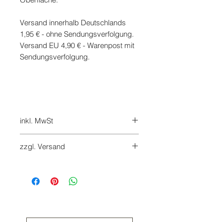
Versand innerhalb Deutschlands
1,95 € - ohne Sendungsverfolgung.
Versand EU 4,90 € - Warenpost mit
Sendungsverfolgung.
inkl. MwSt
inkl. 7 % MwSt.
zzgl. Versand
Versandkosten werden bei Checkout
hinzugefügt
Retouren sind innerhalb von 14
Tagen nach Erhalt auf Kosten des
Käufers möglich. Bitte nutzen Sie das
Widerrufsformular in unseren AGB.