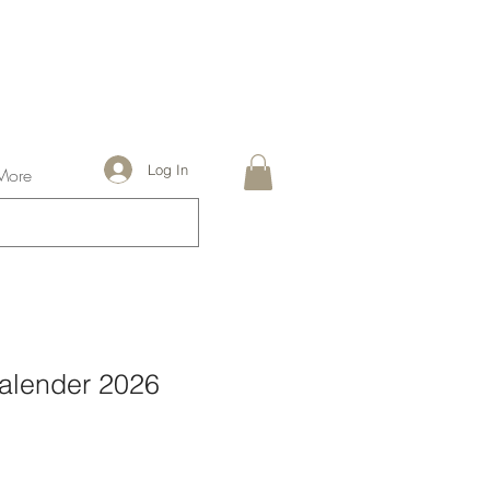
Log In
More
alender 2026
le
ice