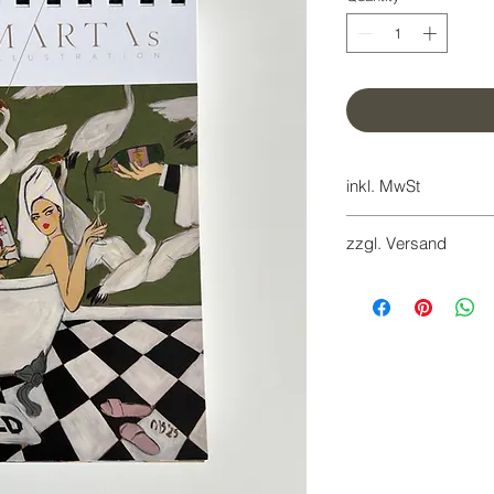
inkl. MwSt
inkl. 7 % MwSt.
zzgl. Versand
Versandkosten werde
Retouren sind innerh
Kosten des Käufers m
Widerrufsformular i