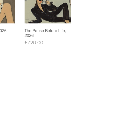
2026
ew
The Pause Before Life,
Quick View
2026
Price
€720.00