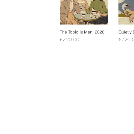
The Topic Is Men, 2026
Quick View
Quietly
Q
Price
Price
€720.00
€720.