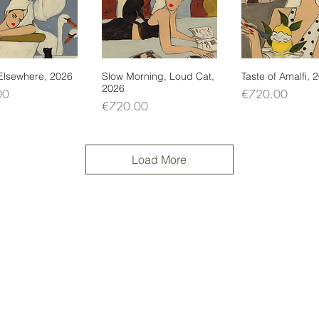
 Elsewhere, 2026
uick View
Slow Morning, Loud Cat,
Quick View
Taste of Amalfi, 
Quick Vi
2026
Price
00
€720.00
Price
€720.00
Load More