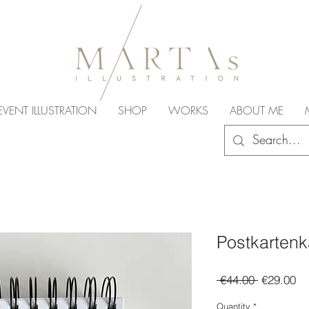
EVENT ILLUSTRATION
SHOP
WORKS
ABOUT ME
Postkartenk
Regular
Sa
 €44.00 
€29.00
Price
Pr
Quantity
*