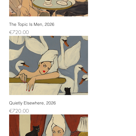
The Topic Is Men, 2026
Price
€720.00
Quietly Elsewhere, 2026
Price
€720.00